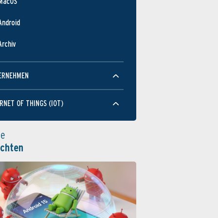
MacOS
Android
Archiv
ERNEHMEN
RNET OF THINGS (IOT)
le
ichten