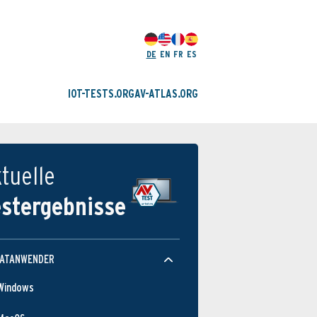
DE
EN
FR
ES
IOT-TESTS.ORG
AV-ATLAS.ORG
tuelle
estergebnisse
VATANWENDER
Windows