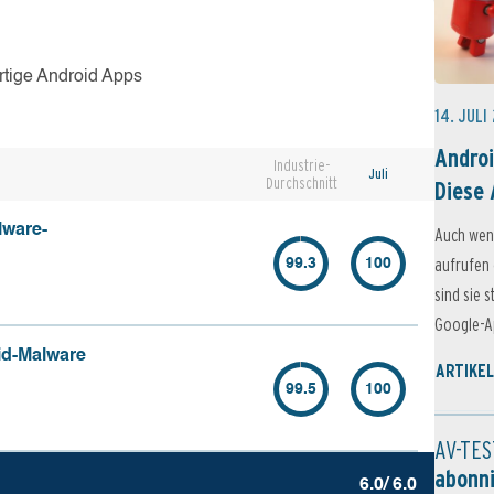
rtige Android Apps
14. JULI
Androi
Industrie-
Juli
Durchschnitt
Diese 
lware-
Auch wen
aufrufen 
99.3
100
sind sie 
Google-Ap
id-Malware
ARTIKEL
99.5
100
AV-TES
abonn
6.0/ 6.0