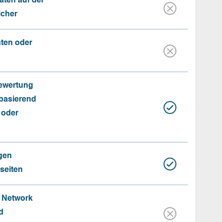
aten auf der
icher
nten oder
Bewertung
basierend
 oder
gen
seiten
e Network
d