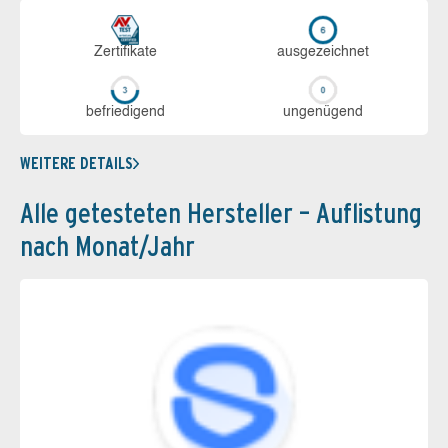
Zerti­fikate
aus­ge­zeich­net
be­frie­di­gend
un­ge­nü­gend
WEITERE DETAILS
Alle getesteten Hersteller – Auflistung
nach Monat/Jahr