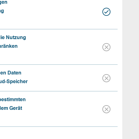
gen
ng
die Nutzung
hränken
hen Daten
oud-Speicher
 bestimmten
 dem Gerät