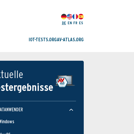
DE
EN
FR
ES
IOT-TESTS.ORG
AV-ATLAS.ORG
tuelle
estergebnisse
VATANWENDER
Windows