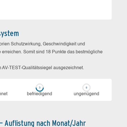
system
gorien Schutzwirkung, Geschwindigkeit und
e erreichen. Somit sind 18 Punkte das bestmögliche
m AV-TEST-Qualitätssiegel ausgezeichnet.
h­net
be­frie­di­gend
un­ge­nü­gend
 – Auflistung nach Monat/Jahr