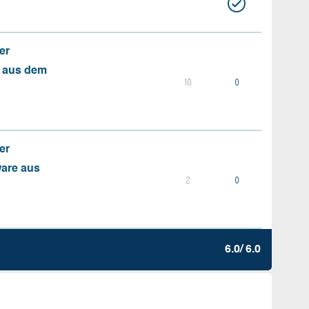
er
s aus dem
10
0
er
ware aus
2
0
6.0/ 6.0