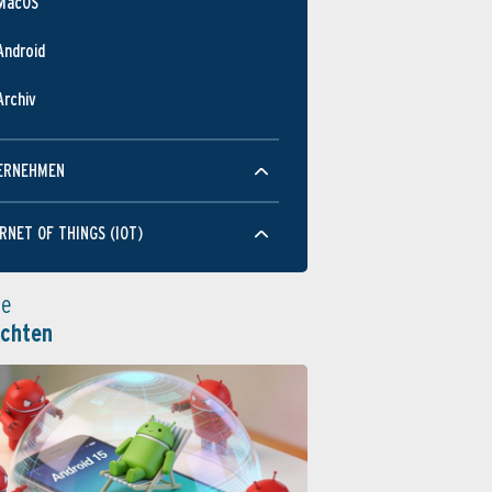
MacOS
Android
Archiv
ERNEHMEN
RNET OF THINGS (IOT)
le
ichten