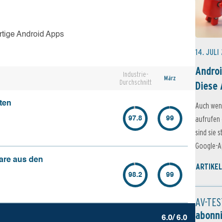
rtige Android Apps
14. JULI
Androi
Industrie-
März
Durchschnitt
Diese 
ten
Auch wen
aufrufen 
97.8
99
sind sie 
Google-Ap
are aus den
ARTIKEL
98.2
99
AV-TES
abonn
6.0/ 6.0