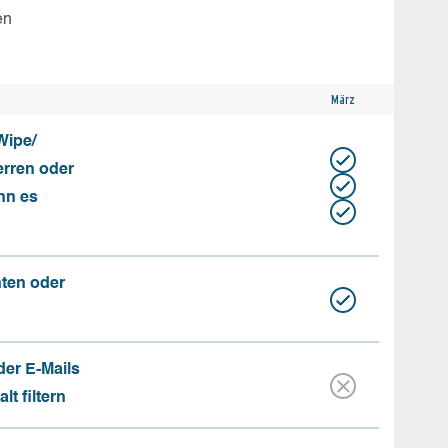
en
März
Wipe/
erren oder
nn es
nten oder
der E-Mails
t filtern