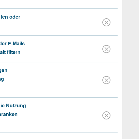
nten oder
der E-Mails
t filtern
gen
ng
die Nutzung
hränken