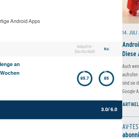
rtige Android Apps
14. JULI
Androi
Industrie-
Mai
Durchschnitt
Diese 
Menge an
Auch wen
4 Wochen
aufrufen 
95.7
95
sind sie 
Google-Ap
ARTIKEL
3.0/ 6.0
AV-TES
abonn