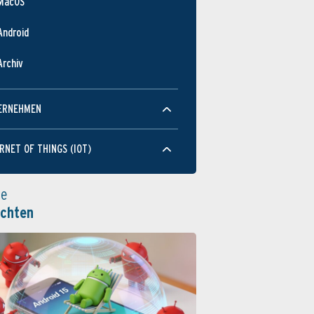
MacOS
Android
Archiv
ERNEHMEN
RNET OF THINGS (IOT)
le
ichten