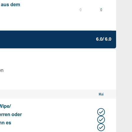
s aus dem
0
0
6.0/ 6.0
en
Mai
Wipe/
erren oder
nn es