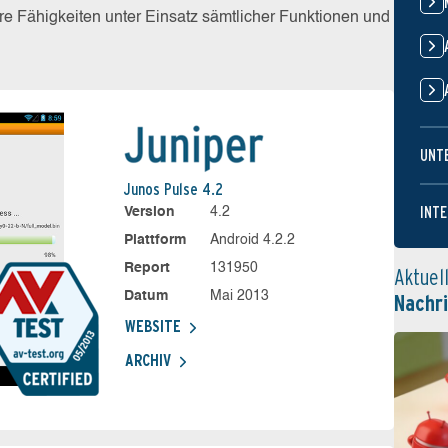
e Fähigkeiten unter Einsatz sämtlicher Funktionen und
UNT
Junos Pulse 4.2
INTE
Version
4.2
Plattform
Android 4.2.2
Report
131950
Aktuel
Datum
Mai 2013
Nachr
WEBSITE
ARCHIV