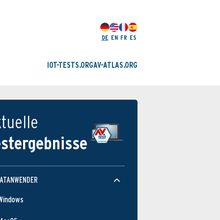
DE
EN
FR
ES
IOT-TESTS.ORG
AV-ATLAS.ORG
tuelle
estergebnisse
VATANWENDER
Windows