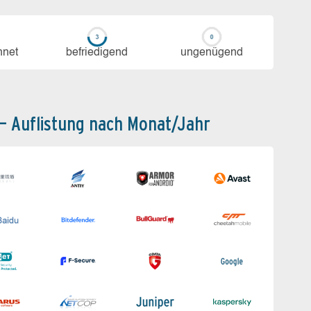
h­net
be­frie­di­gend
un­ge­nü­gend
 – Auflistung nach Monat/Jahr