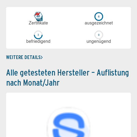
Zerti­fikate
aus­ge­zeich­net
be­frie­di­gend
un­ge­nü­gend
WEITERE DETAILS
Alle getesteten Hersteller – Auflistung
nach Monat/Jahr