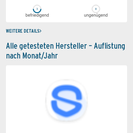
be­frie­di­gend
un­ge­nü­gend
WEITERE DETAILS
Alle getesteten Hersteller – Auflistung
nach Monat/Jahr