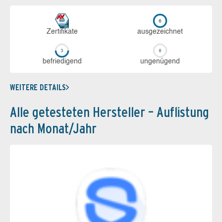
Zerti­fikate
aus­ge­zeich­net
be­frie­di­gend
un­ge­nü­gend
WEITERE DETAILS
Alle getesteten Hersteller – Auflistung
nach Monat/Jahr