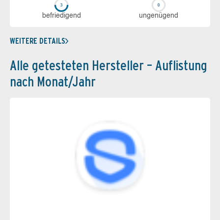
be­frie­di­gend
un­ge­nü­gend
WEITERE DETAILS
Alle getesteten Hersteller – Auflistung
nach Monat/Jahr