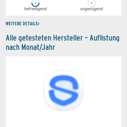
be­frie­di­gend
un­ge­nü­gend
WEITERE DETAILS
Alle getesteten Hersteller – Auflistung
nach Monat/Jahr