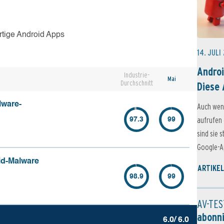
rtige Android Apps
14. JULI
Androi
Industrie-
Mai
Durchschnitt
Diese 
lware-
Auch wen
aufrufen 
97.3
99
sind sie 
Google-Ap
id-Malware
ARTIKEL
98.9
99
AV-TES
abonn
6.0/ 6.0