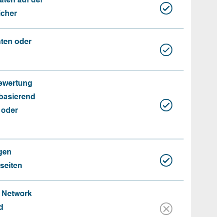
aten auf der
icher
nten oder
Bewertung
basierend
 oder
gen
seiten
e Network
d