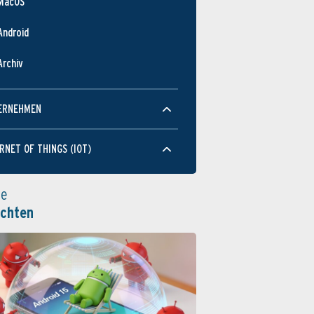
MacOS
Android
Archiv
ERNEHMEN
RNET OF THINGS (IOT)
le
ichten