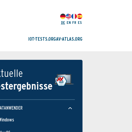
DE
EN
FR
ES
IOT-TESTS.ORG
AV-ATLAS.ORG
tuelle
estergebnisse
VATANWENDER
Windows