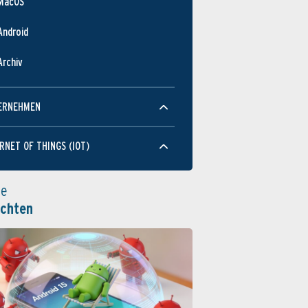
MacOS
Android
Archiv
ERNEHMEN
RNET OF THINGS (IOT)
le
ichten