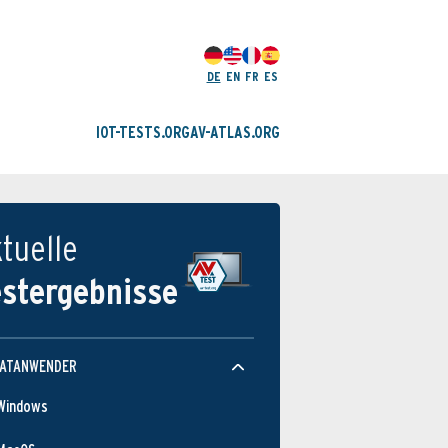
DE
EN
FR
ES
IOT-TESTS.ORG
AV-ATLAS.ORG
tuelle
estergebnisse
VATANWENDER
Windows