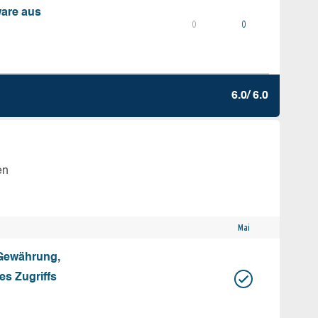
ware aus
0
0
6.0/ 6.0
en
Mai
 Gewährung,
s Zugriffs