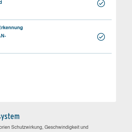
d
 Erkennung
AN-
system
gorien Schutzwirkung, Geschwindigkeit und