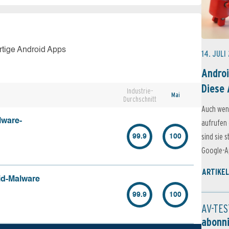
rtige Android Apps
14. JULI
Androi
Diese 
Industrie-
Mai
Durchschnitt
Auch wen
lware-
aufrufen 
sind sie 
99.9
100
Google-Ap
ARTIKEL
id-Malware
99.9
100
AV-TES
abonn