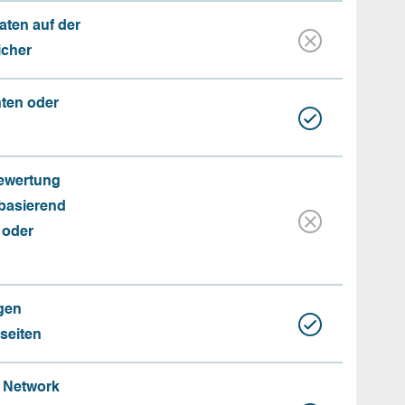
aten auf der
icher
nten oder
Bewertung
basierend
 oder
gen
seiten
e Network