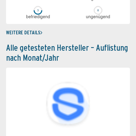
be­frie­di­gend
un­ge­nü­gend
WEITERE DETAILS
Alle getesteten Hersteller – Auflistung
nach Monat/Jahr