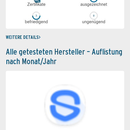
Zerti­fikate
aus­ge­zeich­net
be­frie­di­gend
un­ge­nü­gend
WEITERE DETAILS
Alle getesteten Hersteller – Auflistung
nach Monat/Jahr