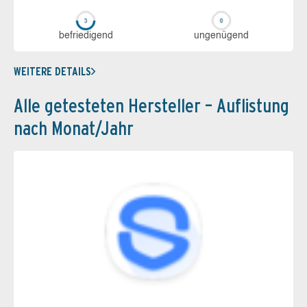
be­frie­di­gend
un­ge­nü­gend
WEITERE DETAILS
Alle getesteten Hersteller – Auflistung
nach Monat/Jahr