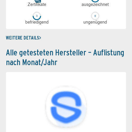
Zerti­fikate
aus­ge­zeich­net
be­frie­di­gend
un­ge­nü­gend
WEITERE DETAILS
Alle getesteten Hersteller – Auflistung
nach Monat/Jahr