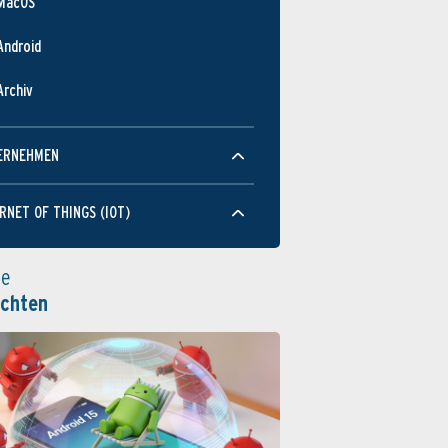
MacOS
Android
Archiv
ERNEHMEN
RNET OF THINGS (IOT)
le
ichten