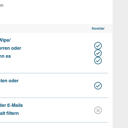
en
November
Wipe/
erren oder
nn es
nten oder
der E-Mails
t filtern