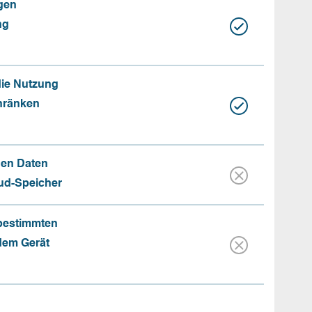
gen
ng
die Nutzung
hränken
hen Daten
oud-Speicher
 bestimmten
 dem Gerät