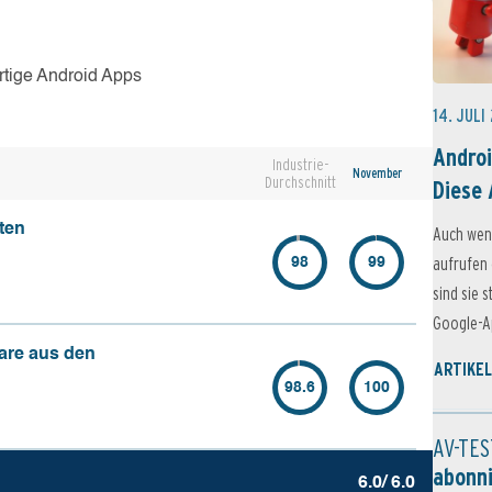
rtige Android Apps
14. JULI
Androi
Industrie-
November
Durchschnitt
Diese 
ten
Auch wen
aufrufen 
98
99
sind sie 
Google-Ap
are aus den
ARTIKEL
98.6
100
AV-TES
abonn
6.0/ 6.0