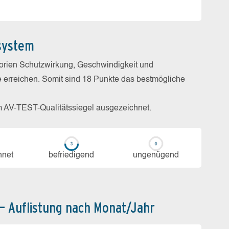
system
gorien Schutzwirkung, Geschwindigkeit und
e erreichen. Somit sind 18 Punkte das bestmögliche
m AV-TEST-Qualitätssiegel ausgezeichnet.
h­net
be­frie­di­gend
un­ge­nü­gend
 – Auflistung nach Monat/Jahr