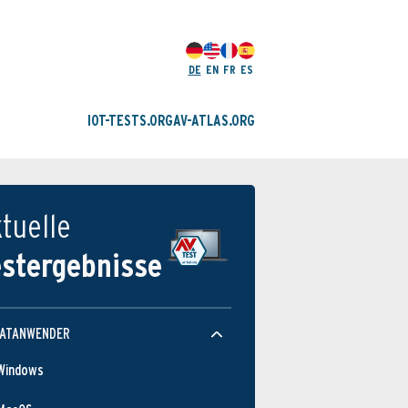
DE
EN
FR
ES
IOT-TESTS.ORG
AV-ATLAS.ORG
tuelle
estergebnisse
VATANWENDER
Windows