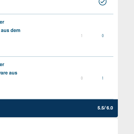
er
s aus dem
1
0
er
ware aus
0
1
5.5/ 6.0