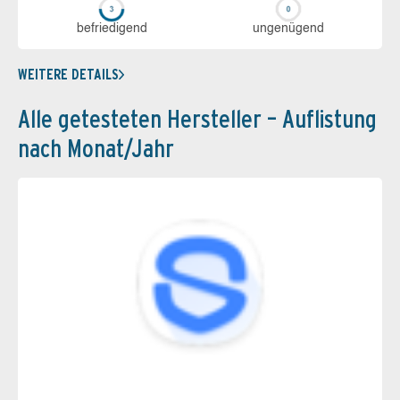
be­frie­di­gend
un­ge­nü­gend
WEITERE DETAILS
Alle getesteten Hersteller – Auflistung
nach Monat/Jahr