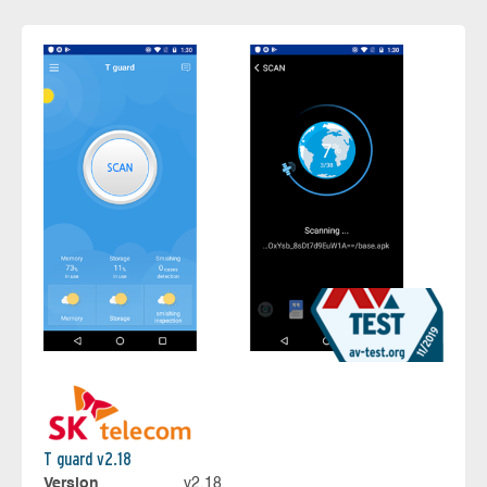
T guard v2.18
Version
v2.18