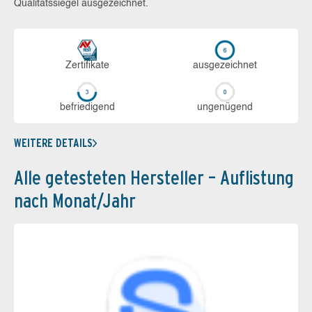
Qualitätssiegel ausgezeichnet.
Zerti­fikate
aus­ge­zeich­net
be­frie­di­gend
un­ge­nü­gend
WEITERE DETAILS
Alle getesteten Hersteller – Auflistung
nach Monat/Jahr