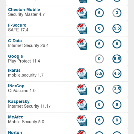
Cheetah Mobile
6
3
Security Master 4.7
F-Secure
6
5.5
SAFE 17.4
G Data
6
6
Internet Security 26.4
Google
0
5.5
Play Protect 11.4
Ikarus
5.5
4.5
mobile.security 1.7
INetCop
5
3.5
OnVaccine 1.0
Kaspersky
6
6
Internet Security 11.17
McAfee
6
6
Mobile Security 5.0
Norton