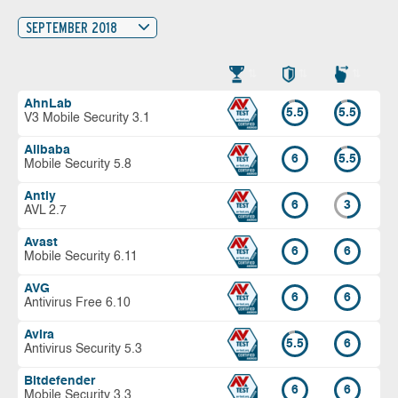
SEPTEMBER 2018
AhnLab
5.5
5.5
V3 Mobile Security 3.1
Alibaba
6
5.5
Mobile Security 5.8
Antiy
6
3
AVL 2.7
Avast
6
6
Mobile Security 6.11
AVG
6
6
Antivirus Free 6.10
Avira
5.5
6
Antivirus Security 5.3
Bitdefender
6
6
Mobile Security 3.3