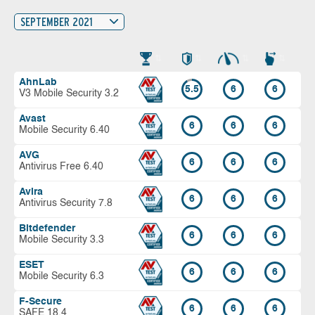
SEPTEMBER 2021
AhnLab
5.5
6
6
V3 Mobile Security 3.2
Avast
6
6
6
Mobile Security 6.40
AVG
6
6
6
Antivirus Free 6.40
Avira
6
6
6
Antivirus Security 7.8
Bitdefender
6
6
6
Mobile Security 3.3
ESET
6
6
6
Mobile Security 6.3
F-Secure
6
6
6
SAFE 18.4