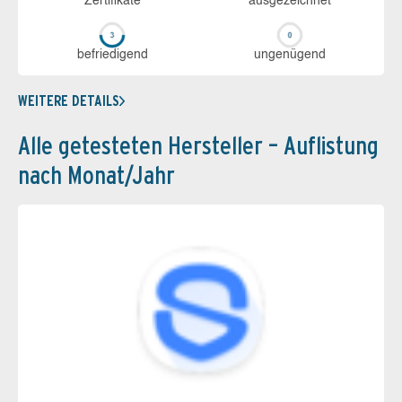
Zerti­fikate
aus­ge­zeich­net
be­frie­di­gend
un­ge­nü­gend
WEITERE DETAILS
Alle getesteten Hersteller – Auflistung
nach Monat/Jahr