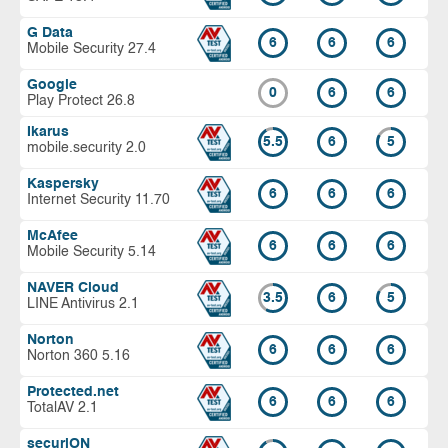
G Data
6
6
6
Mobile Security 27.4
Google
0
6
6
Play Protect 26.8
Ikarus
5.5
6
5
mobile.security 2.0
Kaspersky
6
6
6
Internet Security 11.70
McAfee
6
6
6
Mobile Security 5.14
NAVER Cloud
3.5
6
5
LINE Antivirus 2.1
Norton
6
6
6
Norton 360 5.16
Protected.net
6
6
6
TotalAV 2.1
securiON