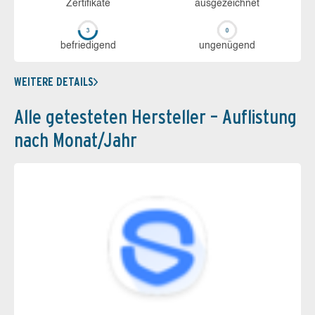
Zerti­fikate
aus­ge­zeich­net
be­frie­di­gend
un­ge­nü­gend
WEITERE DETAILS
Alle getesteten Hersteller – Auflistung
nach Monat/Jahr